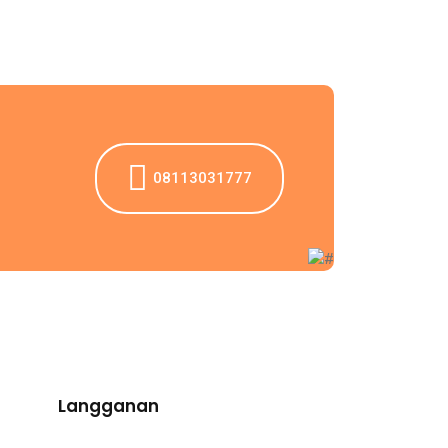
08113031777
Langganan