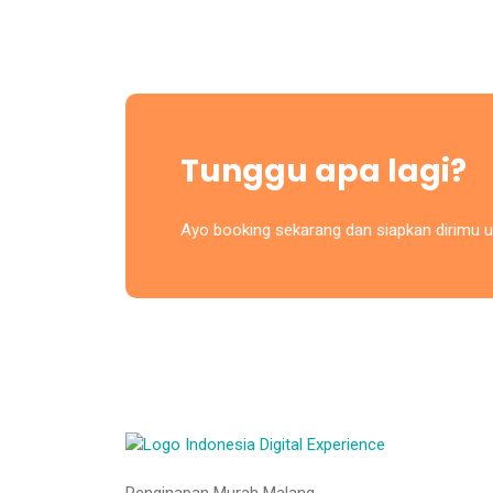
Tunggu apa lagi?
Ayo booking sekarang dan siapkan dirimu u
Penginapan Murah Malang