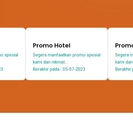
Promo Hotel
Prom
o spesial
Segera manfaatkan promo spesial
Segera m
kami dan nikmat...
kami dan 
23
Berakhir pada : 05-07-2023
Berakhir